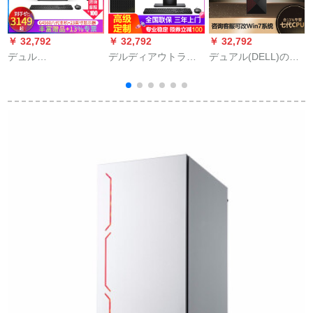
￥ 32,792
￥ 32,792
￥ 32,792
￥
デュル
デルディアウトライ
デュアル(DELL)の成
(DELL)Optiplex 3050
ンラインライン7060
果Vos 3268ビジュネ
SFFミニ本台Office
MT i 7世代6コア商用
用デュッセコー・ソ
台
24レンデュサービア
図形描画デザライン3
ルミニ当局の财务开
8
ス24 G 4560 G
Dレダンダンダンデデ
票はWin 7シム単体i
デデデデデデデデデ
5-7400 G 128 G固形
デデデデデデデデデ
ハンズです。
デデデデデモモモモ
モモモデデデデデデ
デデモモモモモモモ
モモモモモモモモモ
モモモモモモモモモ
モモモモモモモモモ
モモモモモモモモモ
モモモモモモモモモ
モモモモモモモモモ
モモモモモモモモモ