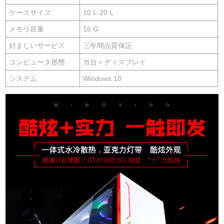
ケースサイズ
10 L-20 L
メモリ容量
16 G
好ましいサービス
三年間品質保証
コンピュータ形態
当台＋ディスプレイ
システム
Windows 10