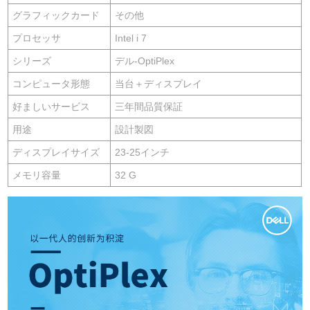
グラフィックカード
その他
プロセッサ
Intel i 7
シリーズ
デル-OptiPlex
コンピュータ形態
当台＋ディスプレイ
好ましいサービス
三年間品質保証
用途
設計製図
ディスプレイサイズ
23-25インチ
メモリ容量
32 G