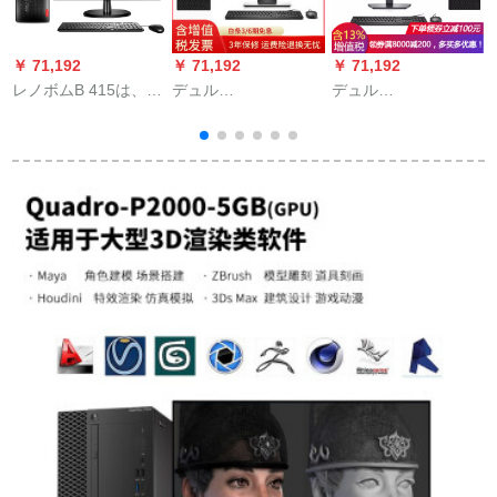
￥ 71,192
￥ 71,192
￥ 71,192
￥
レノボムB 415は、新
デュル
デュル
たなアプロB 425 i 3-
(DELL)OptiPlex 7060
(DELL)OptiPlex 7060
8100ビジュネ用の税
MT 8世代I 7六核ビジ
MT 8世代I 7 6核ビズ
引会社のコープンピ
ュネ用デュストパン
ネ用ディップ7050
タの家庭用ディッ
7-8700本台+P 417 H
MTレベベル2007-
プ/PCI本体+19.5イン
23.8イン昇降ディッ
8700 T 128集
液晶ディップ
プ8 Gメーモリー/1
T+128 G固体/750 T-i
ggggggggggg