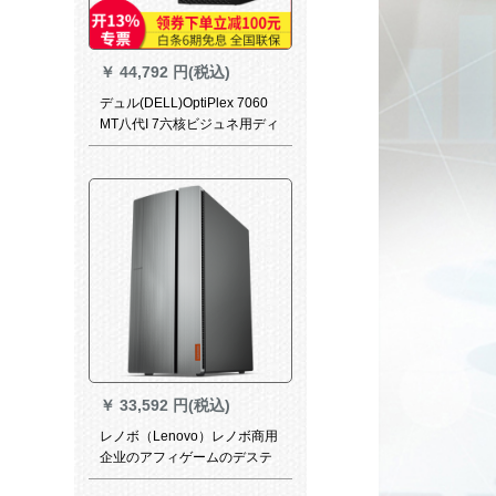
￥
44,792 円(税込)
デュル(DELL)OptiPlex 7060
MT八代I 7六核ビジュネ用ディ
ジップ7050 MTレベベル単行
台
￥
33,592 円(税込)
レノボ（Lenovo）レノボ商用
企业のアフィゲームのデステ
ィッテック・ピコッタ全体の