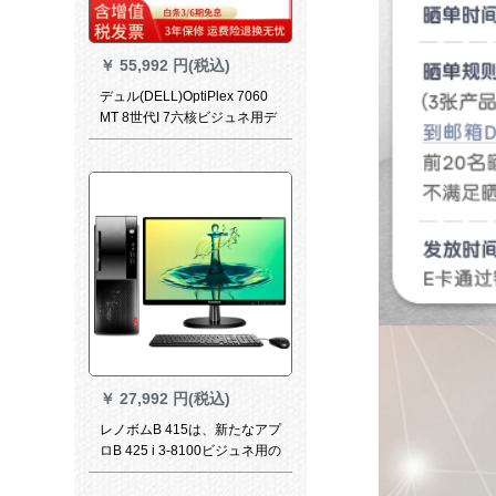
￥
55,992 円(税込)
デュル(DELL)OptiPlex 7060
MT 8世代I 7六核ビジュネ用デ
ュッセホ-ピジョン7-8700本台
+SE 2218 HV 21.5インデック
ス16 Gメモア/1+256固体/750-
4 G
￥
27,992 円(税込)
レノボムB 415は、新たなアプ
ロB 425 i 3-8100ビジュネ用の
税引会社のコープンピタの家
庭用ディップ/PCI本体+19.5イ