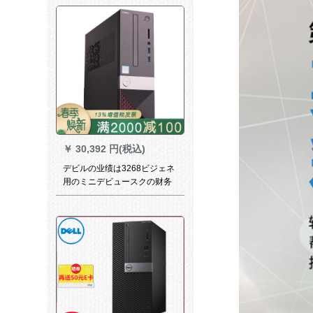
ン液晶ディップ
￥
30,392 円(税込)
デビルの业绩は3268ビジェネ
用のミニデビュースクの财务
の领収书です。Win 7シムi 5-
7400/Shen der対応WIN 7
G/128 G+1でマス版です。