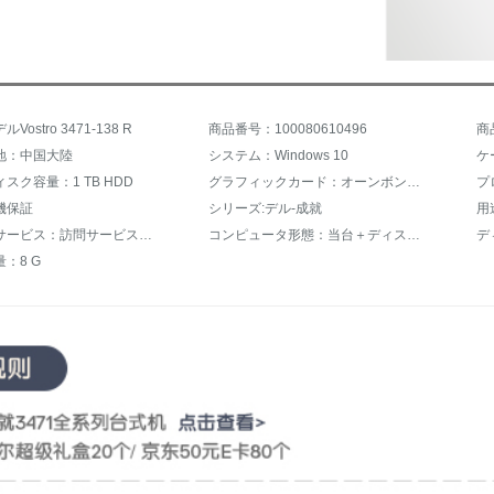
ostro 3471-138 R
商品番号：100080610496
商
地：中国大陸
システム：Windows 10
ケ
スク容量：1 TB HDD
グラフィックカード：オーンボンドドドドビデオ
プロ
機保証
シリーズ:デル-成就
用
好ましいサービス：訪問サービス、四年以上の品質保証
コンピュータ形態：当台＋ディスプレイ
デ
：8 G