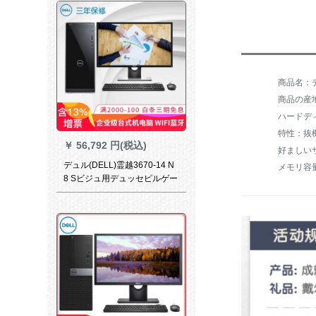
インチーのディップ-E 2216
HV i 3-7100 4 G 1 T+128 G固
形セバス。
商品名：デルV
商品の産
ハードディ
特性：抜
￥
56,792 円(税込)
デュル(DELL)霊越3670-14 N
メモリ容量
8 Sビジュ用デュッセピルゲー
ム本台の中小企业6コア5-
8400はSE 2717 Hデスティ27
イ16 G 1 T+256固体1050 Ti-4
Gを持っています。