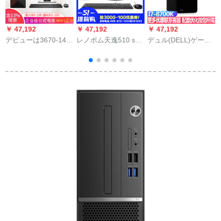
￥ 47,192
￥ 47,192
￥ 47,192
￥
デビューは3670-146
レノボム天逸510 s商
デュル(DELL)ゲーム
ク
Nを达成した。无料で
用デコピオン家庭用
ディック7-8700 K专
5
4年间保证します。8
ゲノムオレフ
门制図オリフ7-8700
1
世代i 5-8400はSE
（Lenovo）天逸510
K专门制図オリフル7-
2416 HM 23.8インデ
s Wi Fi Bluetooth
8700 K固体+2 Tマシ
1
ックス5-8400 G 1
19.5ラインスト3-
ーンGT 1080 TI-11 G
T+256 G固体2
8100/8 G/1 T/Tスポ
グラッドストーン
gggggggggggであ
ーツツ表示10
る。
1