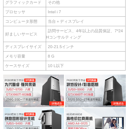
グラフィックカード
その他
プロセッサ
Intel i 7
コンピュータ形態
当台＋ディスプレイ
訪問サービス、4年以上の品質保証、7*24
好ましいサービス
Hコンサルティング
ディスプレイサイズ
20-21.5インチ
メモリ容量
8 G
ケースサイズ
10 L以下