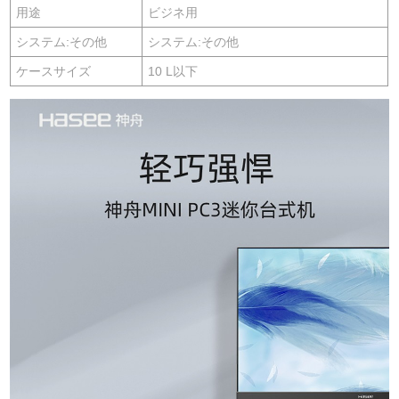
用途
ビジネ用
システム:その他
システム:その他
ケースサイズ
10 L以下