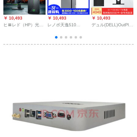
￥ 10,493
￥ 10,493
￥ 10,493
￥
ヒ〓レド（HP）光影
レノボ天逸510
デュル(DELL)OutPlex
精灵2代ハドH 370ジ
provi.net用家庭用ゲ
3050 MTデュスク本
護
ップ家庭用プロイル
ームデビュー本台シ
台Corei 3/i 5ビズネ用
アルアルアルンノド
ングル注i 5-8400/4
ディップコピーP 419
1060。
G/1 T/セト表示/Win
H 23.8 I 5-7500 G
10
128 G TB+1 2
GGGGGGGG G
GGGGGGGGラテ
イ