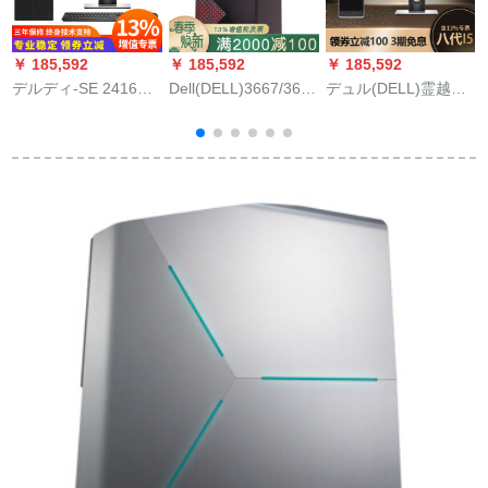
￥ 185,592
￥ 185,592
￥ 185,592
￥
デルディ-SE 2416
Dell(DELL)3667/3668
デュル(DELL)霊越
HM 7-8700/16
ディスク本台ビジネ
3470ビジュネ用デュ
G/256/2 Gグラッド
用ディップリングテ
ッセピオム本台+23.6
4
ーブル(castam WIN
インステ2417 HGデ
i
7)i 5-7400/Shingl
ビュー-5-8400 16 G
7
16/GT+1
固形ハデス