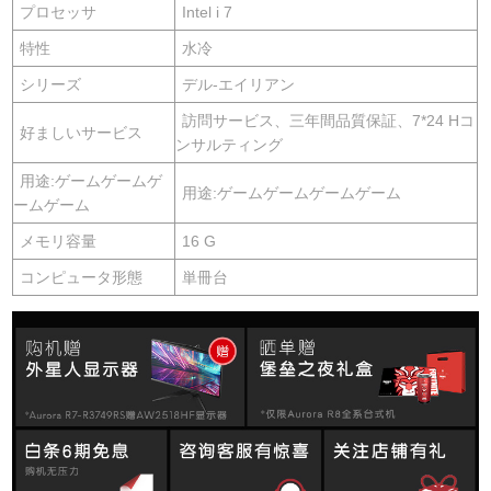
プロセッサ
Intel i 7
特性
水冷
シリーズ
デル-エイリアン
訪問サービス、三年間品質保証、7*24 Hコ
好ましいサービス
ンサルティング
用途:ゲームゲームゲ
用途:ゲームゲームゲームゲーム
ームゲーム
メモリ容量
16 G
コンピュータ形態
単冊台