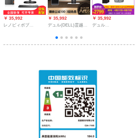
￥ 35,992
￥ 35,992
￥ 35,992
￥
レノビィボブ
デュル(DELL)霊越
デュル
(Lenovo)パソコンデ
3470ビジュネ用デュ
(DELL)OptiPlex 3060
7
ビューアルバム当台
ッセピオム本台+23.6
MFFミニミニミニミ
+23インダンディーの
インステ2417 HGデ
ニミニミニミニミニ
標準装備：i 3-7100/4
ビュー-5-8400 16 G
ミナミ3-ミセニア
G/1 T/bo
固形ハデス
ム、ニコミセス13-13
を表します。