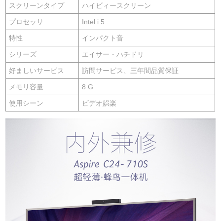
スクリーンタイプ
ハイビィースクリーン
プロセッサ
Intel i 5
特性
インパクト音
シリーズ
エイサー・ハチドリ
好ましいサービス
訪問サービス、三年間品質保証
メモリ容量
8 G
使用シーン
ビデオ娯楽