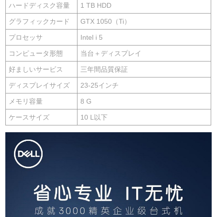
ハードディスク容量
1 TB HDD
グラフィックカード
GTX 1050（Ti）
プロセッサ
Intel i 5
コンピュータ形態
当台＋ディスプレイ
好ましいサービス
三年間品質保証
ディスプレイサイズ
23-25インチ
メモリ容量
8 G
ケースサイズ
10 L以下