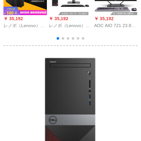
￥ 35,192
￥ 35,192
￥ 35,192
￥
レノボ（Lenovo）救
レノボ（Lenovo）
AOC AIO 721 23.8レ
護者刃7000二代目UY
は、M 400
ンティーチの超薄タ
は
ゲームグループグル
e（PLUS）ビジネ用
イプIPSスクリーン体
ープグループグルー
ディップ・パンチ・
型デビューアルバ
プグループグループ
コン整備機（I 5-7400
ム・パンクチー・ソ
本
グループグループプ
4 G 1 T WIFIシオ4年
リッド3年訪問ファン
ロゴルプロプロゴル
訪問）19.5インチー
シーホール）
プロゴルグループグ
です。
ループグループグル
ープグループグルー
ププロプロプロモー
ションプロプロモー
ション本台の製図デ
ザインコーンピスタ
本台5-8400/16