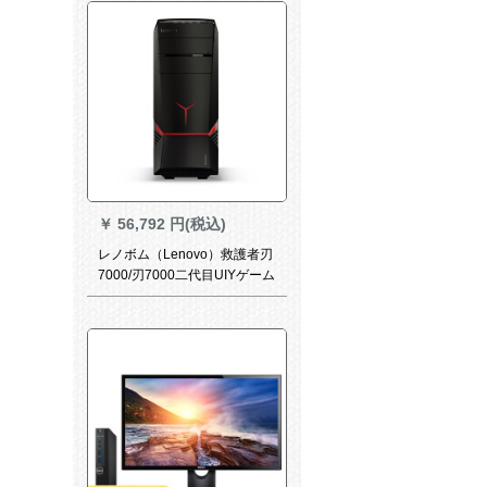
ルード23.8インデックスE
2418 HG 4900 G 1 T
￥
56,792 円(税込)
レノボム（Lenovo）救護者刃
7000/刃7000二代目UIYゲーム
ゲームグループグループグル
ープグループグループグルー
プアイアンアンアンノウシリ
ーズシリーズシリーズシリー
ズシリーズ本台の製図設計コ
ンピュータ本台i 7-7700/16
G/1 TB+128 GSSD 1060-3 G
カプコンオーダーメイド10