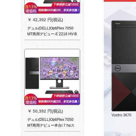
￥
42,392 円(税込)
デュル(DELL)OptiPlex 7050
MT商用デビュー-E 2216 HV-B
7040 MTレベル7040 MTビデ
オは21.5インディ-E 2216 HV
i 7-7700 G 1 DVDRWオウで
す。
￥
50,392 円(税込)
デュル(DELL)OptiPlex 7050
MT商用デビュー本台i 7 haス
ペアアス版WIN 7ベル23.8イ