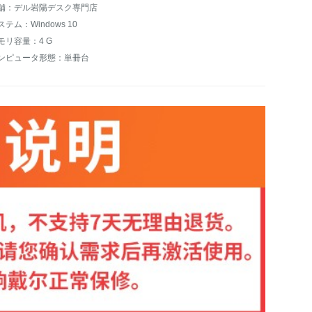
舗：デル岩陽デスク専門店
ステム：Windows 10
モリ容量：4 G
ンピュータ形態：単冊台