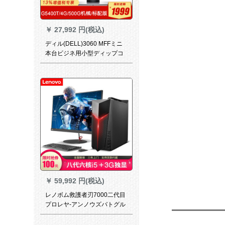
￥
27,992 円(税込)
ディル(DELL)3060 MFFミニ
本台ビジネ用小型ディップコ
ンパクト本台全体は19.5イン
ティース2018 HVディ3-8100
T/4 G/128 G固体/無線/標準装
備がまだあります。
￥
59,992 円(税込)
レノボム救護者刃7000二代目
プロレヤ-アンノウズバトグル
ファミリー用ディック六代目I
5-8400カズム16 G 1+12.0 G