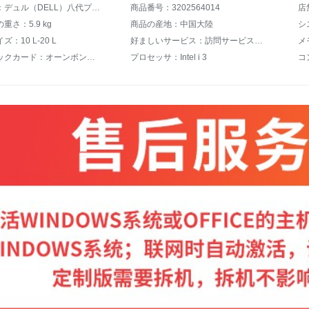
商品名称：デュル（DELL）八代プロセッサディップセット本台は3670本のミニデュプレットi 3/i 5/i 7ブランドデュプレットセット本台i 3-8100 4 G 1 TBセットになっています。
商品番号：3202564014
店
重さ：5.9 kg
商品の産地：中国大陸
シ
：10 L-20 L
好ましいサービス：訪問サービス、三年間品質保証
メ
グラフィックカード：オーンボンドドドドビデオ
プロセッサ：Intel i 3
コ