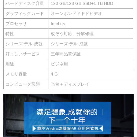
ハードディスク容量
120 GB/128 GB SSD+1 TB HDD
グラフィックカード
オーンボンドドドドビデオ
プロセッサ
Intel i 5
特性
改ぞう対応、分解修理
シリーズ:デル-成就
シリーズ:デル-成就
好ましいサービス
三年間品質保証
用途
ビジネ用
メモリ容量
4 G
コンピュータ形態
当台＋ディスプレイ