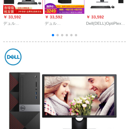
￥ 33,592
￥ 33,592
￥ 33,592
￥
デュル
デュル
Dell(DELL)OptiPlex
(DELL)OptiPlex 7060
(DELL)Optiplex 3050
5050 SFFミニシャ商
MT 8世代I 7六核ビジ
MT商业ディップ完成
用デビュービルアー
ュネ用デュスホーピ
机iゲーム5/8 G/1
ルバムセミコン本台i
ンピジュイ7-8700本
TB+128 G/セバスバ
5ベル27レンティーチ
台+E 2417 H 23.8イ
スを含む。
可昇降回転出デステ
ンディ16 Gメモリ
ィP 279 H 5-7500 G
ー/1 T+256固体/750
1 T 2 G 4グラッド
ル
Ti-4 G
T