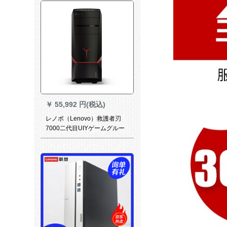
G+IP 1060台
￥
55,992 円(税込)
レノボ（Lenovo）救護者刃
7000二代目UIYゲームグルー
プグループグループグループ
グループグループグループグ
ループグループプロプロプロ
プロプロプロプロ、アランノ
ウグール、バトングループ本
台制図デザイン