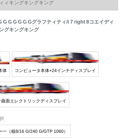
ィィィィィィキングキングキング
 G G G G G Gグラフティティ/i 7 right 8コエイディ
ングキングキング
本体
コンピュータ本体+24インチディスプレイ
ンチ曲面エレクトリックディスプレイ
択
核8/16 G/240 G/GTP 1060）