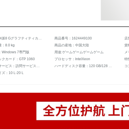
商品名：Di派8 Gグラフティティカードド/i 7リットル8コアディックコンピュータ本台/ダブルハードディスク/GTP 1060/オフィスゲームグループグループグループグループグループグループハードディスク
商品番号：1624449100
店
8.0 kg
商品の産地：中国大陸
貨
Windows 7専門版
用途:ゲームゲームゲームゲーム
メ
クカード：GTP 1060
プロセッサ：IntelXeon
特
好ましいサービス：訪問サービス、三年間品質保証、7*24 Hコンサルティング
ハードディスク容量：120 GB/128 GB SSD+1 TB HDD
コ
：10 L-20 L