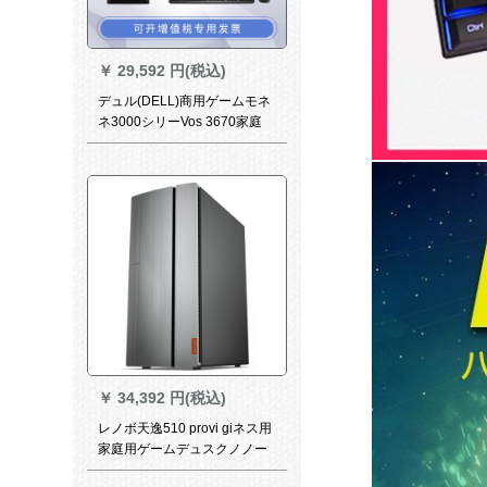
￥
29,592 円(税込)
デュル(DELL)商用ゲームモネ
ネ3000シリーVos 3670家庭
用/アフィディック财务开票本
台+21.5インティーク2218 HV
Direi 3-8100 8 G 1 T+128
GSSDカードドム
￥
34,392 円(税込)
レノボ天逸510 provi giネス用
家庭用ゲームデュスクノノー
ト本台完成機コア8 G 5-8400