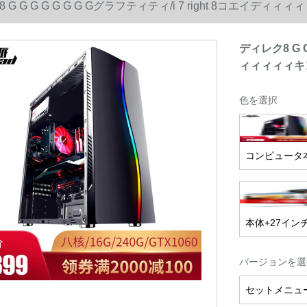
 G G G G G G G Gグラフティティ/i 7 right 8コエイデ
ディレク8 G G
ィィィィィキ
色を選択
コンピュータ
本体+27イ
バージョンを選
セットメニュー一（