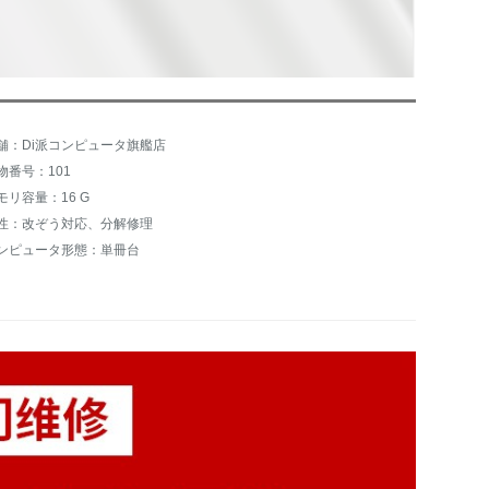
舗：Di派コンピュータ旗艦店
物番号：101
モリ容量：16 G
性：改ぞう対応、分解修理
ンピュータ形態：単冊台