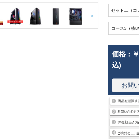
セット二（コア8
>
コース3（核8/4
価格：
￥
込)
お問