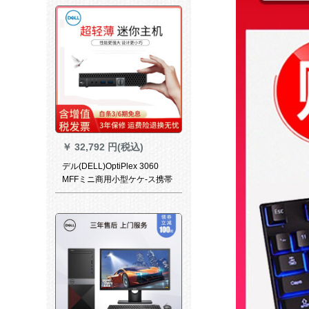
ります。
￥
32,792 円(税込)
デル(DELL)OptiPlex 3060
MFFミニ商用小型ケケ-ス携帯
デビュー-スPC riving ghtc
Shingl desuck I 5-8500 T 8 G
1 T+128 Gソリッドバーン無
線