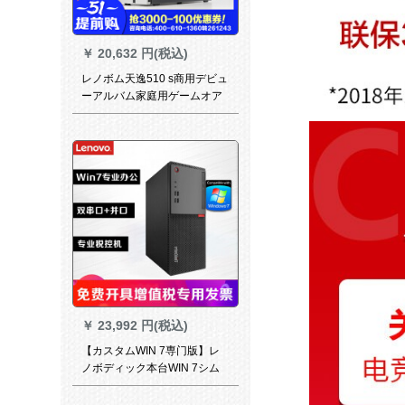
￥
20,632 円(税込)
レノボム天逸510 s商用デビュ
ーアルバム家庭用ゲームオア
フォウォーカー3-8100/4 G/T
1を表现します。
￥
23,992 円(税込)
【カスタムWIN 7専门版】レ
ノボディック本台WIN 7シム
パンの本体をカステラにし
た。G 3930 T 8 G+500 Gがあ