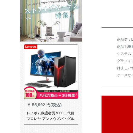
商品毛重量：
システム：
グラフィッ
ケースサイズ
￥
55,992 円(税込)
レノボム救護者刃7000二代目
プロレヤ-アンノウズバトグル
ファミリー用ディジップI 5-
8400カースト16 G 1 T+128