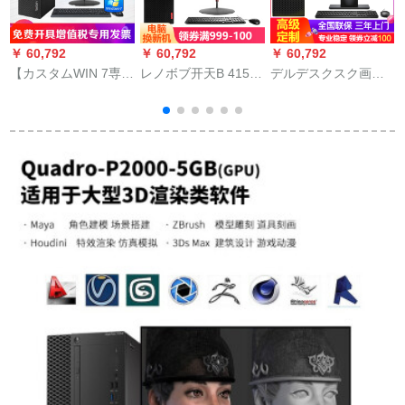
￥ 60,792
￥ 60,792
￥ 60,792
￥
【カスタムWIN 7専门
レノボブ开天B 415ビ
デルデスクスク画设
版】レノボディ本台
ジュネ用デュッセピ
计3 Dレンダリングモ
(
WIN 7シースコート本
ルの本体はWin 7台
デルモデルモードレ
体台+23.8ラインディ
+19.5インティィにG
ッド7060 MT i 7世代
ップ薄型モビルディ
3900 4 Gメモア500
六原子ビネ図形描画
IPSカマムG 3930 T 4
Gハクを搭载していま
设计3 Dリングモデル
G 500 G DVD W 7専
す。
モデルモデルモデル3
门店
Dリングモデルモデル
モデルモデルモデル
モデル