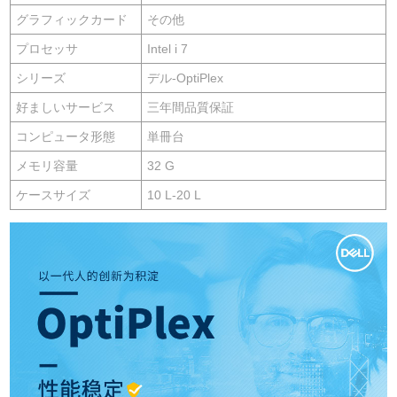
グラフィックカード
その他
プロセッサ
Intel i 7
シリーズ
デル-OptiPlex
好ましいサービス
三年間品質保証
コンピュータ形態
単冊台
メモリ容量
32 G
ケースサイズ
10 L-20 L