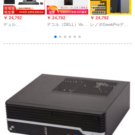
￥ 24,792
￥ 24,792
￥ 24,792
￥
デュル
デコル（DELL）Vos
レノボGeekProデュ
レ
(DELL)OptiPlex 7060
32686-24 N 8/23 N 8
ラムのゲーム用デュ
MT 8世代I 7六核ビジ
商用デコプロニク当
ラム本台の本体は九
ュネ用デュスホーピ
局财务开票はWin 7シ
代六核プロモーショ
台
ンピジュイ7-8700本
ングダムデュスク
ン7-8700 16 G 2
8
台+E 2417 H 23.8イ
（プリセット10ファ
T+256 G固形キャプ
ンディ16 Gメモリ
ミリー版）i 5-7400 G
チャードGTP 1660
蔵
ー/1 T+256固体/750
1+128 GSカードスタ
Ti-6 Gグラグラクで
Ti-4 G
ムに変更されまし
す。
た。