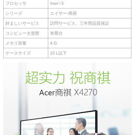
プロセッサ
Intel i 5
シリーズ
エイサー-商祺
好ましいサービス
訪問サービス、三年間品質保証
コンピュータ形態
単冊台
メモリ容量
4 G
ケースサイズ
10 L以下