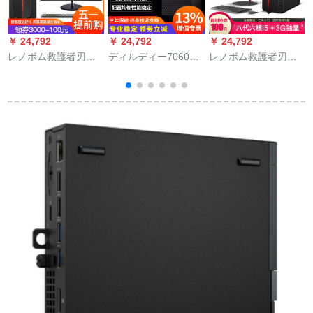
￥ 24,792
￥ 24,792
￥ 24,792
￥
レノボム救護者刃
ディルディー7060
レノボム救護者刃
ク
7000Ⅱプロレヤ-アン
MT 8世代6コア7商用
7000二代目プロレヤ-
8
ノウズベトグル-ムデ
グラフティィ7-1デュ
アンノウズバトグル
1
ィザン3 D制図リング
ランダル3 Dリングリ
ファミリー用ディッ
ディップ
ング3
プリングリング8-
8400カズム
デ
1