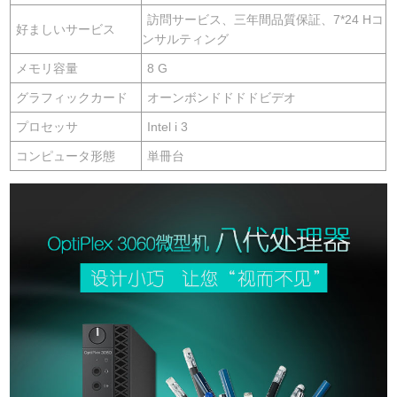
訪問サービス、三年間品質保証、7*24 Hコ
好ましいサービス
ンサルティング
メモリ容量
8 G
グラフィックカード
オーンボンドドドドビデオ
プロセッサ
Intel i 3
コンピュータ形態
単冊台