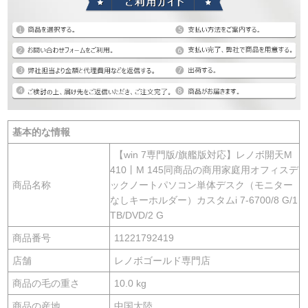
基本的な情報
【win 7専門版/旗艦版対応】レノボ開天M
410丨M 145同商品の商用家庭用オフィスデ
商品名称
ックノートパソコン単体デスク（モニター
なしキーホルダー）カスタムi 7-6700/8 G/1
TB/DVD/2 G
商品番号
11221792419
店舗
レノボゴールド専門店
商品の毛の重さ
10.0 kg
商品の産地
中国大陸