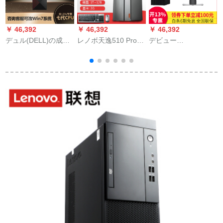
￥ 46,392
￥ 46,392
￥ 46,392
￥
デュル(DELL)の成果
レノボ天逸510 Probi
デビュー
レ
Vos 3268ビズネ用デ
nes用ゲム家庭用ディ
(DELL)OptiPlex 3060
ュッセコーパンミニ
ックノート本台完成
MT商用デビューの本
当局の财务开票はWin
機I 5-8400 8 G 12+1
体ケネル3050 MTの
i
7 siグループ単位i 5-
T 2 Gグラフドカム本
レベル19.5インディ
8
7400 G 1 Tマシーン
台+23インIPSディ
2018 HRカースドi 3-
5
です。
8100/8 G/1が示され
ます。