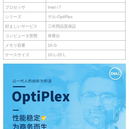
プロセッサ
Intel i 7
シリーズ
デル-OptiPlex
好ましいサービス
三年間品質保証
コンピュータ形態
単冊台
メモリ容量
16 G
ケースサイズ
10 L-20 L