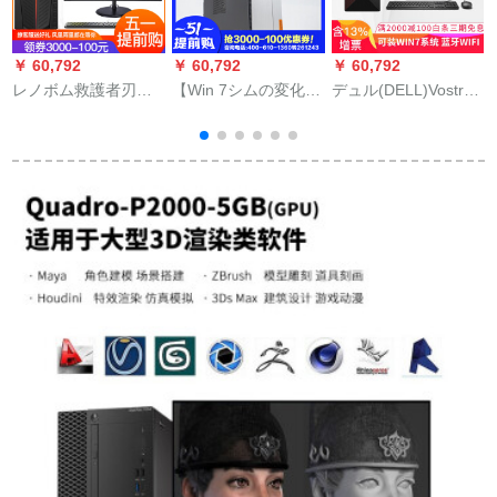
￥ 60,792
￥ 60,792
￥ 60,792
￥
レノボム救護者刃
【Win 7シムの変化
デュル(DELL)Vostro
7000Ⅱプロレヤ-アン
可】レノボ
3668-428企业商用デ
ノウズベトグル-ムデ
（Lenovo）idacentre
ィップ5-7400クアコ
ィザン3 D制図リング
310 s家庭用ディック
ースティック台+21.5
ディップ
ノートA 4-9125/4
ラインチー2218 HV
た
G/500 G/セクトリー
ディ5-7400 Gメモア
に改変Win 7アスタマ
1 T机械の表示がされ
イズ
ます。