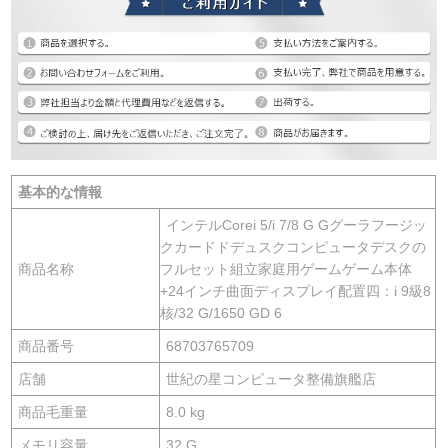
基本的な情報
インテルCorei 5/i 7/8 G Gグーラフージッ
クカードドデュスクコンピュータデスクの
商品名称
フルセット組立家庭用ゲームゲーム本体
+24インチ曲面ディスプレイ配置四：i 9級8
核/32 G/1650 GD 6
商品番号
68703765709
店舗
世紀の星コンピュータ整備旗艦店
商品毛重量
8.0 kg
メモリ容量
32 G