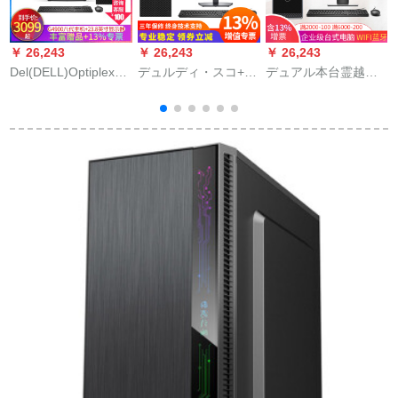
￥ 26,243
￥ 26,243
￥ 26,243
￥
Del(DELL)Optiplex
デュルディ・スコ+27
デュアル本台霊越
デ
3050 MT/3060 offデ
レンIPSフレッシー・
3670-428クI 3-8100
M
ィディスティートラ
シュシュ防眩ディッ
SEV 21.5 INTI 3 GB
G
ック本ステム用ディ
プ-SE 2719 H 7-
1 TB GT 710-2 Gグ
ップ用ディップ用デ
8700/16 G/1 T+256/2
ラフトム
プ
ィジックのフルード
Gグラフド
X
23.8インデックスE
2418 HG 4900 G 1 T
8
1