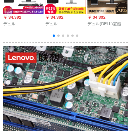
￥ 34,392
￥ 34,392
￥ 34,392
￥
デュル
デュル
デュル(DELL)霊越
(DELL)OptiPlex 7050
(DELL)OptiPlex 7060
3470ビジュネ用デュ
T
MT商用の斯克本台i 7
MT 8世代I 7 Cola用
ッセピアピアゲム本
haスペアアズス版は
ディップ7050 MT
台+23.6インテ2417
p
WIN 7ベル23.8インテ
21.5インデックス
HGデュム5-8400 G 1
ロ
ィ可能-P 417 H 7-
2216 HVカマム7-
T+128 GSSDカード
G
7700 G 2 RW 4
8700/8 G/1 T+128 G/
ドム
GGGGGGGGGGGGGGGGGGGGGGGGGGGGGGGGGGGGGGG
表示