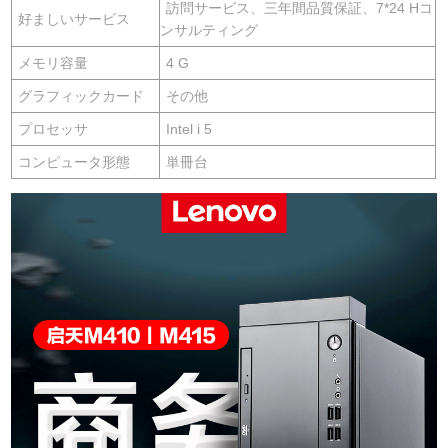
訪問サービス、三年間品質保証、7*24 Hコ
好ましいサービス
ンサルティング
メモリ容量
4 G
グラフィックカード
その他
プロセッサ
Intel i 5
コンピュータ形態
単冊台