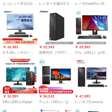
ヒュレット本台(10代i
レノボー天逸510 Sラ
レノボGeekPro 2020
5-05900 G 1 TB+256
インCore 10代i 5
デザイナー十代Corei
G 2 G 2 G G G 2 G G
destock Con pi整機(i
7設計ゲノムプロレヤ
G G G 2 G Gグラフ
5-0400 16 G 1 T+256
ーアアアンノウンズ
ティ用ディック用デ
G SSD win 10)21.5イ
バリングファミリー
ィップOffice登録5年
ンチー
ファミリーファミリ
前)23.8ラインチー
ーファミリーファミ
リーファミリーファ
￥ 16,493
￥ 22,343
￥ 29,993
ミリーファミリーフ
A 3.28レンチの一体
清華同方（THTF）精
デル（DELL）は3681
ァミリーファミリー
型デスクPC（アンデ
鋭M 820ビズネル用
ビジネ用デュスホー
ファミリーファミリ
クス4コJ 4105 8 G
ディスペクター本台
ピルの完成機（10代i
ーファミリーファミ
256 GSSD WiFi
（I 5-0400 8 G 512
5-0400 8 G 256
リーファミリーファ
Bluetooth Wi-Fi 3年訪
GS SD内蔵WiFi 3年
GSSD 1 T 3年訪問）
ミリーファミリーフ
問）ビゼク
訪問）
を達成しました。
ァミリーファミリー
23.8 inチです。
ファミリーファミリ
ー用ビデオデッキ用
￥ 32,993
￥ 56,243
￥ 47,993
のデュスデッキコン
DELL(DELL)Optiplex
デュル（DELL）は
レノボブ(Lenovo)开
ピュータ本体i 7-07 F
3080/3060 MT Offエ
3670/3671ビジネ用
天M 420/M 445/M
16 G 512 Gソリッド