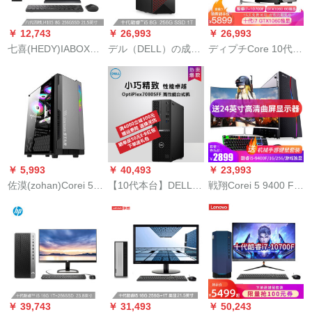
Ggggg Lafe ty)前23.0
Gggg Lafe.Wiffice前
￥ 12,743
￥ 26,993
￥ 26,993
登録
七喜(HEDY)IABOXミ
デル（DELL）の成绩
ディプチCore 10代i
ニ用ディクリング完
は3681ビジネ用デュ
5/i 7-0700 F 8コアラ
成機21.5インジット
スコンピタ本台（10
ディップ本台フルセ
代i 5-0400 8 G 256
ット6 Gグラフティ6
GSSD 1 T 3年访问ア
Gメニューセット
フタサービスビズ）
です。
￥ 5,993
￥ 40,493
￥ 23,993
佐漠(zohan)Corei 5
【10代本台】DELL
戦翔Corei 5 9400 F/
akコア/6 Gグラフテ
Dell del OptiPlex
ハススススペククフ
ィティッッックステ
7080 SFFディップ小
ラフレジッククカー
ィッッッックスペッ
型本台ビゼル用ミニ
ドドトラックドップ
テッッック・セック
ゲーム機23.8インテ
メントメントメント
ス・クラッテップフ
ィーフ2419 H 5-15/8
メントメントメント
ァファファファファ
G/256 G固体/カスタ
グループ94ファミリ
ッッッッップファァ
ム版
ープロファイル用
￥ 39,743
￥ 31,493
￥ 50,243