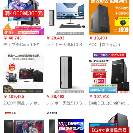
ミリー版）i 5-7400 G
1
1+128 GSカードスタ
ムに変更されまし
た。
￥ 48,743
￥ 28,493
￥ 13,493
ディプチCore 10代i
レノボー天逸510 Sラ
AOC【新10代】i-
5/i 7-0700 F 8コアラ
インCore 10代i 5
5600六核/ディップテ
ディップテーブルテ
destock Con pi整備機
ーブルプレミヤアデ
ーブル本台フルート6
(i 5-0400 G 1 T win
ィグググマシン10代
G G G G Gグラフテ
10年訪問)23インチー
5900本
ィティスティック6-7
7 7-0
￥ 109,485
￥ 28,493
￥ 107,910
2020年新品レノボム
レノボー天逸510 Sラ
Dell(DELL)OptiPlex
救護者ブライド7000
インCore 10代i 5
7080 MT 10代i 9-
P锐龙9 12コアラR 9-
destock Con pi整機(i
10900 K商用デコイク
3900ハムレスペース
5-0400 16 G 1 T+256
フィット計算本台設
トストストストスト
G SSD win 10)単冊台
計パソコi 9-10900 K