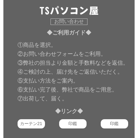
グラム(De sp
クフレイクドライブ
Pr+1/16 Greg+1)256
ドライブバック7-7
お問い合わせ
◆ご利用ガイド◆
①商品を選択。
②お問い合わせフォームをご利用。
③弊社の担当より金額と手数料などを返信。
④ご検討の上、届け先をご返信いただく。
⑤支払い方法をご案内。
⑥支払い完了後、弊社で商品をご用意。
⑦出荷して、届く。
◆リンク◆
カーテン21
印鑑
印鑑