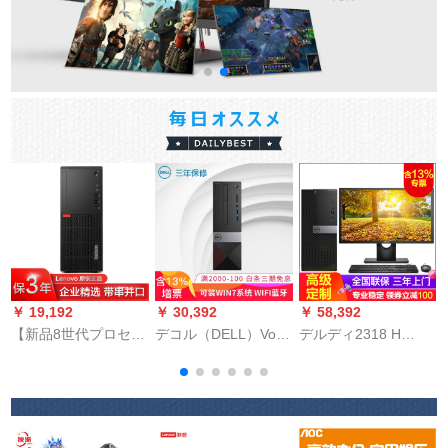
￥ 19,192
￥ 30,392
￥ 58,392
￥
【新品8世代プロセ】
デコル（DELL）Vos
デルディ2318 H
レノボディはG
32686-24 N 8/23 N 8
1800 p液晶パネスタI
(
4900/4 G/1 T/セトを
商用デコプロニク当
7-8700/16 G/512 G固
標準装備していま
局财务开票はWin 7シ
体/2 Gグラフティッ
M
す。
ングダムデュスク
プ付きます。
ベ
（プリセット10ファ
ニ