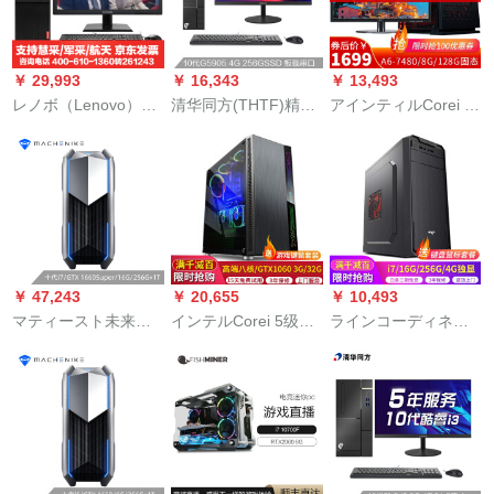
レットレットレット
32 Gメタ1 T固体+4 T
レットレットレット
RTX 2007 8 Gグラフ
レットレット7,200
ドキャスト版
￥ 29,993
￥ 16,343
￥ 13,493
BG-12独立
レノボ（Lenovo）
清华同方(THTF)精锐
アインティルCorei 5
は、M 145ビジネ用
S 720ビジネ用ディッ
de sp克克克克克克全
のデュッセコPC用の
クリング整机(G 5905
套パソコン本台家庭
光ドレーブ764ビトの
4 G 256 GS SD内蔵
用ビジュネ财务ディ
専门版カースタムi 3-
WiFi 3年访问)21.5セ
ザイナ株式売买オー
7100/4 G/1 T/セト表
ト
フスピンピル英雄连
示/Win 7 23イートの
盟プレヤ・アンノウ
デスティッティング
ズ24.メニ表示
￥ 47,243
￥ 20,655
￥ 10,493
をリリースしまし
マティースト未来戦
インテルCorei 5级
ラインコーディネー
た。
舰IIゲムデュスコスピ
860 K/i 7リット8コ
5/i 7ハース当台湾家
ンム本台（十代i 7-
ア/8 Gグラフティテ
庭用ビジネスディザ
70000 G PCIE+1 T
ィティックスカード
ネー株価デュストス
GTRX 1660 Super）
デスクスクスクスク
ター株価デュッセル
スクスクリング本台
英雄连盟プロモーシ
のセクトグループ立
ョン12番パソルプラ
家庭用ゲームユニッ
ー12番パソコンセト