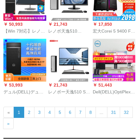
グラフティスティッ
湾整機試合パン【新
1+128 G无线カステ
クスティックセット
品】10代i 9 RTX
ラマイズ
4(i 5-0400+F 1066)
3060 Ti
￥ 50,993
￥ 21,743
￥ 17,850
【Win 7対応】レノボ
レノボ天逸510
宏大Corei 5 9400 F六
ディ用ディップマー
Proine Coreパーソナ
核/デュッセコート本
シー6610 D（M 900
ルビジネ14リットル
台家庭用ゲーム機オ
Kアープロコピード
デスティックスコン
フセットセットスピ
版）ビジネ用ディッ
ピュータ本台10代新
リット全セト3【i 5
プリングリングリン
品i 3-0100 8 G 1
級/16 G/240 G/10系
グPCI単行本＋23.
TB+21.5ディスプレ
グリフカードド】
イ
￥ 53,993
￥ 21,743
￥ 51,443
デュル(DELL)デュッ
レノボー天逸510 Sラ
Dell(DELL)OptiPlex
セのアウトレート
インCore 10代i 3
7080 MT i 7 KO A商
7080 MT 8 KOAi 7-
destock Con pi本体(i
用図形描画デザイン
«
1
2
3
4
5
6
7
8
...
31
32
0700商用ゲームメニ
3-0100 8 G 1 T win
ディスティッックピ
ュー7-7,000フィット
10 3年訪問)23インチ
ジョン7070 mt apフ
»
ネス計算工業デザイ
ー
レッティング版に27
ンレンダリングデュ
in to D 2720 DSマイ