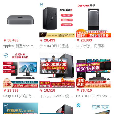
（10代i 3-0100 8 G 1
OptiPlex 7070 mt升
ン5世代i 7 8世代家庭
TB Win 10 Officeログ
7080 MTビジネ用当
用オフティ本台ゲム
イン5年前）21.5イン
台コンピューゲーム
ディック【セト14】i
チー
机九代U 8コア23.8イ
3-0110/8 G
ンティークP 419 H I
7-0700/16 G/1 T+256
G/4 Gグラッドトラッ
￥ 58,493
￥ 28,493
￥ 20,993
ク
Appleの新型Mac mini
デュル(DELL)霊越
レノボは、商用家庭
ディップMXNG 2
3880高性能ビジネ用
用オーフースタイン
CH/A
デュスコ本台イン
に変更されました。
Corei 5-0400 i 5-
標準版i 3-9100 4 Gメ
0400 G 512 G固形カ
モリア1 Tハ-ドディ
ルム
ックが表示されま
す。
￥ 29,993
￥ 18,518
￥ 76,410
Dell(DELL)の达成は
インテルCorei 5级
Dell(DELL)OptiPlex
3881 Core 10代i 3/i
860 K/i 7リトル8コ
7080 MT 10代8コアi
5/i 7ビズネル用の设
ア/8 Gグラフティテ
7デザィンモーニング
计制で高性能なディ
ィククククデスクス
モーニングバージョ