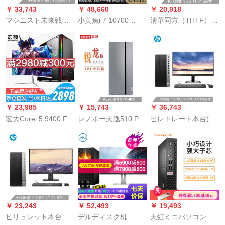
￥ 33,743
￥ 48,660
￥ 20,918
ト配置4:7リングコア
マシニスト未来戦舰
小黄魚i 7 10700
清華同方（THTF）超
+106
ゲムデスクリング本
F/RTX 060-6 Gミニ
揚A 7500ビズネル用
台(10代i 5-0400 8 G
テブルディック本台
ディップ・パンチ整
256 G SSD+1 T GTV
組立てコンピルゲー
備機（10代i 3-0100
1650 4 Gグラフド)
ムゲーム16 Gメモア
G 1 T 5年WIFI内蔵訪
+512 G SSDソリッド
問）21.5インチー
テ
￥ 23,985
￥ 15,743
￥ 36,743
宏大Corei 5 9400 F六
レノボー天逸510 Pro
ヒレトレート本台(10
核/デュルコノート台
鋭龍版ビジネ家庭用
代i 5-0502 G 2 G 2
湾家庭用ゲーム機の
ネット授业ディック
ggg Lafe)戦99 G 2ビ
オフセットセットス
ジップ2200 G 8 G 1
ズネ用ディップ・ス
ピリット24系テーブ
TB机械ハ-ドディック
ップ本台(10代i 5-05
ル
2 G 2 G 2 G 2 G 2 gg
2 ggg Lafe)戦前23.0
G 2 ggg Laffice前
￥ 23,243
￥ 52,493
￥ 19,493
Wiffice
ヒリュレット本台
デルディスク机
天虹ミニパソコンコ