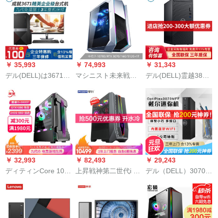
ッセンス本台i 3/i 5商
デュスティッグの完
410/430 Corei 5/i 7 9
ステートカスタム
用デコセバス3050
成机モダリンデザイ
代目ビジネ用ディジ
GTX 16 per-60-6
MT 23.0 int全ハビ画
ン制図ゲーム本台グ
ップ・パン本体+19.5
面/HDMIラインフュ
リム本台+27インハー
インLEDディ：i 5-
ーズ:I 5-051/SS 051
ビビィディープの完
9516 G 2+T 256 G
成机です。
￥ 35,993
￥ 74,993
￥ 31,343
デル(DELL)は3671ビ
マシニスト未来戦舰II
デル(DELL)霊越3881
ジネ用デュストコピ
代水冷ゲムディップ
デススクの家庭用デ
ー/GT 710-2 Gグラフ
(十代i 7-0700 16 G
スク全セトのデザィ
ティックスです。
512 G SSD+1 T RTX
ンビジネゲーム10代I
3070 G)
5/I 7カスケードデュ
ッセルデスク【レズ
ベアープ】0-1
￥ 32,993
￥ 82,493
￥ 29,243
ディティンCore 10代
上昇戦神第二世代i 9
デル（DELL）3070
i 5/i 7-0700 F 8コア
10900 Fクレエティテ
MFFマイクロディッ
ディテックス本台フ
ィブディザイナー映
ク小本台ビズネ用リ
ルセット6 Gグラッド
画後期ディザック水
ビンジャー9代プロセ
フィットフィット6 G
冷ゲームディック台
イク5-9500 T 16 G