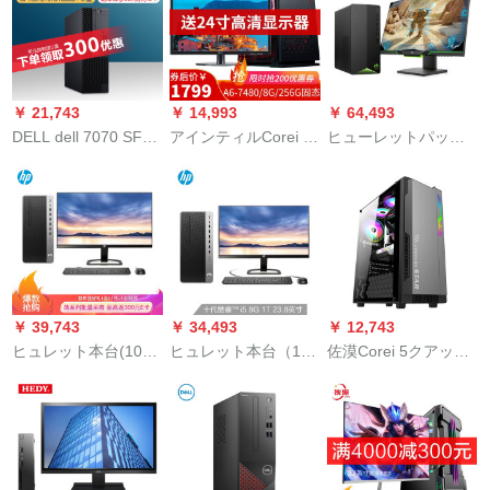
ップ本台に23.8イン
クスクリング本体+27
ンに23.8 P 259 Hマ
ティーイ3-0110 G 1
イントラック16配置
イクリングを合わせ
T+256 G固形カルム
ました。
を配合しています。
￥ 21,743
￥ 14,993
￥ 64,493
DELL dell 7070 SFF
アインティルCorei 5
ヒューレットパッカ
7080 SFF Di＿sc机械
de sp克克克克全套パ
ード（HP）光影/暗影
ディップテーブル机
ソコン本台家用商用
精灵6代 ゲームディ
械ディップテーブル
财务ディザイナ株式
スクトップパソコン
小型ミニディックモ
式売买オーフスピン
本台 ゲームプレイヤ
デルモデルモデルモ
ピル英雄连盟プレ
ーアンノウンズ バト
デルニコネーネーネ
ヤ・ノウ家庭用ディ
ルグラウンズVRゲー
ーネーネーゲーム
ップ256。
ム专业制图绘图渲染
￥ 39,743
￥ 34,493
￥ 12,743
3070 SF:i 3-9100/8
设计デスクトップ机
ヒュレット本台(10代i
ヒュレット本台（10
佐漠Corei 5クアック
G/128 G+1 T HD 630
电脑整机 本台[三年上
5-0500 16 G 2
代i 5-0500 G 1 TB 2
／6 Gグラフューズク
コピー
门]+24.5英寸144Hzゲ
GGGigapph)戦99 G
Gグラフテジック用デ
本体ジットI 5リトル
ーム套机 十代i7 8G
2ビズネル用ディッ
ィップWin 10 Office
860 K/1050本
256G+1T 1660S-6G
プ・スップ本台(10代i
登録5年前）23.8イン
5-05 16 G 2 G 2
チー